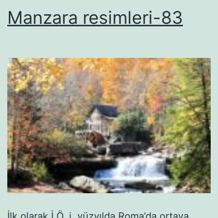
Manzara resimleri-83
İlk olarak İ.Ö. i. yüzyılda Roma’da ortaya