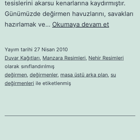
tesislerini akarsu kenarlarına kaydırmıştır.
Günümüzde değirmen havuzlarını, savakları
Manzara
hazırlamak ve…
Okumaya devam et
resimleri-
84
Yayım tarihi
27 Nisan 2010
Duvar Kağıtları
,
Manzara Resimleri
,
Nehir Resimleri
olarak sınıflandırılmış
değirmen
,
değirmenler
,
masa üstü arka plan
,
su
değirmenleri
ile etiketlenmiş