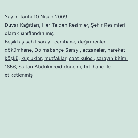
Sarayı
(İstanbul)
Yayım tarihi
10 Nisan 2009
Duvar Kağıtları
,
Her Telden Resimler
,
Şehir Resimleri
olarak sınıflandırılmış
Beşiktaş sahil sarayı
,
camhane
,
değirmenler
,
dökümhane
,
Dolmabahçe Sarayı
,
eczaneler
,
hareket
köşkü
,
kuşluklar
,
mutfaklar
,
saat kulesi
,
sarayın bitimi
1856
,
Sultan Abdülmecid dönemi
,
tatlıhane
ile
etiketlenmiş