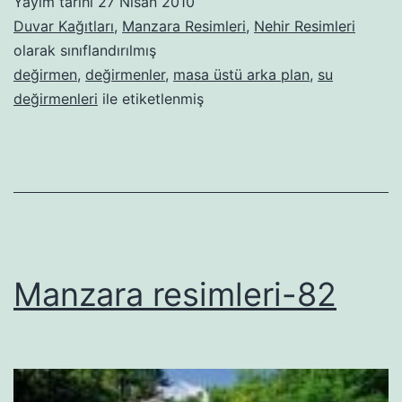
Yayım tarihi
27 Nisan 2010
Duvar Kağıtları
,
Manzara Resimleri
,
Nehir Resimleri
olarak sınıflandırılmış
değirmen
,
değirmenler
,
masa üstü arka plan
,
su
değirmenleri
ile etiketlenmiş
Manzara resimleri-82