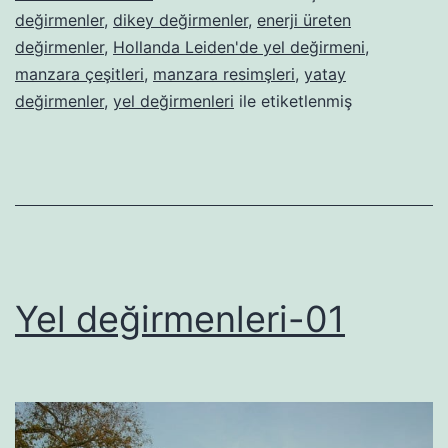
değirmenler
,
dikey değirmenler
,
enerji üreten
değirmenler
,
Hollanda Leiden'de yel değirmeni
,
manzara çeşitleri
,
manzara resimşleri
,
yatay
değirmenler
,
yel değirmenleri
ile etiketlenmiş
Yel değirmenleri-01