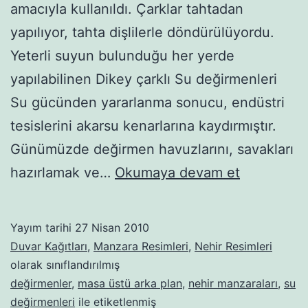
amacıyla kullanıldı. Çarklar tahtadan
yapılıyor, tahta dişlilerle döndürülüyordu.
Yeterli suyun bulunduğu her yerde
yapılabilinen Dikey çarklı Su değirmenleri
Su gücünden yararlanma sonucu, endüstri
tesislerini akarsu kenarlarına kaydırmıştır.
Günümüzde değirmen havuzlarını, savakları
Manzara
hazırlamak ve…
Okumaya devam et
resimleri-
82
Yayım tarihi
27 Nisan 2010
Duvar Kağıtları
,
Manzara Resimleri
,
Nehir Resimleri
olarak sınıflandırılmış
değirmenler
,
masa üstü arka plan
,
nehir manzaraları
,
su
değirmenleri
ile etiketlenmiş