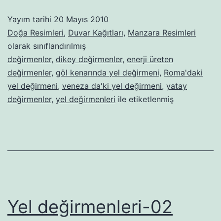
03
Yayım tarihi
20 Mayıs 2010
Doğa Resimleri
,
Duvar Kağıtları
,
Manzara Resimleri
olarak sınıflandırılmış
değirmenler
,
dikey değirmenler
,
enerji üreten
değirmenler
,
göl kenarında yel değirmeni
,
Roma'daki
yel değirmeni
,
veneza da'ki yel değirmeni
,
yatay
değirmenler
,
yel değirmenleri
ile etiketlenmiş
Yel değirmenleri-02