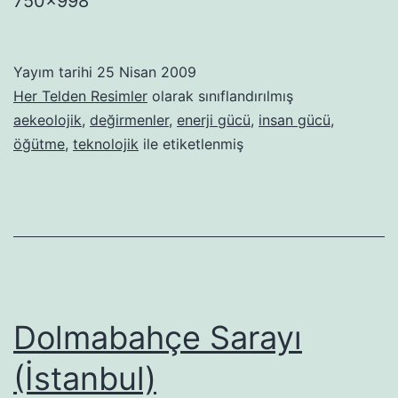
750×998
Yayım tarihi
25 Nisan 2009
Her Telden Resimler
olarak sınıflandırılmış
aekeolojik
,
değirmenler
,
enerji gücü
,
insan gücü
,
öğütme
,
teknolojik
ile etiketlenmiş
Dolmabahçe Sarayı
(İstanbul)