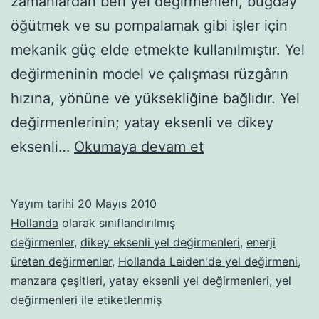
zamanlardan beri yel değirmenleri, buğday
öğütmek ve su pompalamak gibi işler için
mekanik güç elde etmekte kullanılmıştır. Yel
değirmeninin model ve çalışması rüzgârın
hızına, yönüne ve yüksekliğine bağlıdır. Yel
değirmenlerinin; yatay eksenli ve dikey
Yel
eksenli…
Okumaya devam et
değirmenleri-
01
Yayım tarihi
20 Mayıs 2010
Hollanda
olarak sınıflandırılmış
değirmenler
,
dikey eksenli yel değirmenleri
,
enerji
üreten değirmenler
,
Hollanda Leiden'de yel değirmeni
,
manzara çeşitleri
,
yatay eksenli yel değirmenleri
,
yel
değirmenleri
ile etiketlenmiş