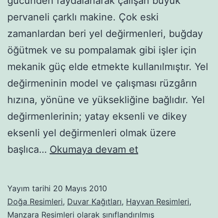
gücünden faydalanarak çalışan büyük
pervaneli çarklı makine. Çok eski
zamanlardan beri yel değirmenleri, buğday
öğütmek ve su pompalamak gibi işler için
mekanik güç elde etmekte kullanılmıştır. Yel
değirmeninin model ve çalışması rüzgârın
hızına, yönüne ve yüksekliğine bağlıdır. Yel
değirmenlerinin; yatay eksenli ve dikey
eksenli yel değirmenleri olmak üzere
Yel
başlıca…
Okumaya devam et
değirmenleri-
02
Yayım tarihi
20 Mayıs 2010
Doğa Resimleri
,
Duvar Kağıtları
,
Hayvan Resimleri
,
Manzara Resimleri
olarak sınıflandırılmış