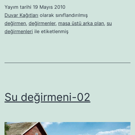
Yayım tarihi
19 Mayıs 2010
Duvar Kağıtları
olarak sınıflandırılmış
değirmen
,
değirmenler
,
masa üstü arka plan
,
su
değirmenleri
ile etiketlenmiş
Su değirmeni-02