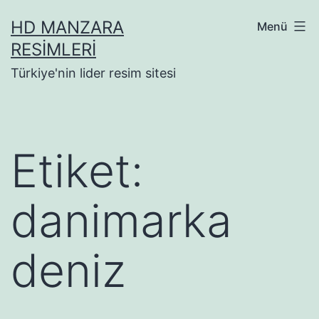
İçeriğe
HD MANZARA
Menü
geç
RESIMLERI
Türkiye'nin lider resim sitesi
Etiket:
danimarka
deniz