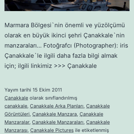
Marmara Bölgesi`nin önemli ve yüzölçümü
olarak en büyük ikinci şehri Çanakkale`nin
manzaraları… Fotoğrafcı (Photographer): iris
Çanakkale`le ilgili daha fazla bilgi almak
için; ilgili linkimiz >>> Çanakkale
Yayım tarihi
15 Ekim 2011
Çanakkale
olarak sınıflandırılmış
çanakkale
,
Çanakkale Arka Planları
,
Çanakkale
Görüntüleri
,
Çanakkale Manzara
,
Çanakkale
Manzaralar
,
Çanakkale Manzaraları
,
Çanakkale
Manzarası
,
Çanakkale Pictures
ile etiketlenmiş