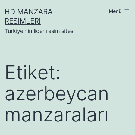
İçeriğe
HD MANZARA
Menü
geç
RESIMLERI
Türkiye'nin lider resim sitesi
Etiket:
azerbeycan
manzaraları