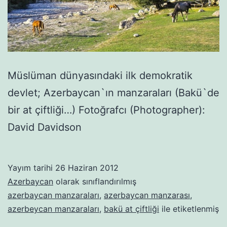
Müslüman dünyasındaki ilk demokratik
devlet; Azerbaycan`ın manzaraları (Bakü`de
bir at çiftliği…) Fotoğrafcı (Photographer):
David Davidson
Yayım tarihi
26 Haziran 2012
Azerbaycan
olarak sınıflandırılmış
azerbaycan manzaraları
,
azerbaycan manzarası
,
azerbeycan manzaraları
,
bakü at çiftliği
ile etiketlenmiş