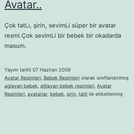
Avatar..
Çok tatLı, şirin, sevimLi süper bir avatar
resmi.Çok sevimLi bir bebek bir okadarda
masum.
Yayım tarihi
07 Haziran 2009
Avatar Resimleri
,
Bebek Resimleri
olarak sınıflandırılmış
aglayan bebek
,
ağlayan bebek resimleri
,
Avatar
Resimleri
,
avatarlar
,
bebek
,
şirin
,
tatli
ile etiketlenmiş