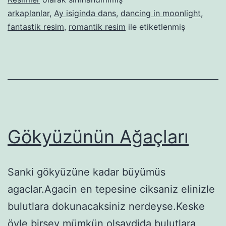
arkaplanlar
,
Ay isiginda dans
,
dancing in moonlight
,
fantastik resim
,
romantik resim
ile etiketlenmiş
Gökyüzünün Ağaçları
Sanki gökyüzüne kadar büyümüs
agaclar.Agacin en tepesine ciksaniz elinizle
bulutlara dokunacaksiniz nerdeyse.Keske
öyle birsey mümkün olsaydida bulutlara