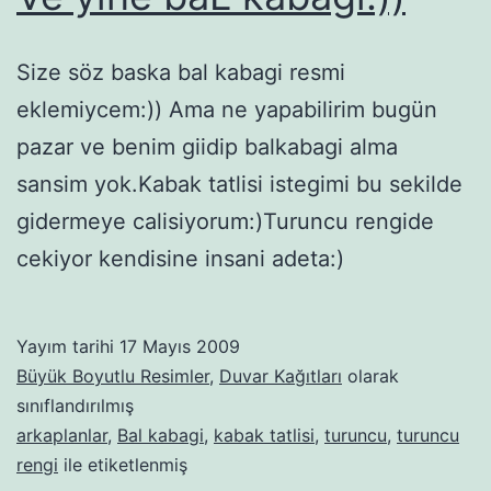
Size söz baska bal kabagi resmi
eklemiycem:)) Ama ne yapabilirim bugün
pazar ve benim giidip balkabagi alma
sansim yok.Kabak tatlisi istegimi bu sekilde
gidermeye calisiyorum:)Turuncu rengide
cekiyor kendisine insani adeta:)
Yayım tarihi
17 Mayıs 2009
Büyük Boyutlu Resimler
,
Duvar Kağıtları
olarak
sınıflandırılmış
arkaplanlar
,
Bal kabagi
,
kabak tatlisi
,
turuncu
,
turuncu
rengi
ile etiketlenmiş