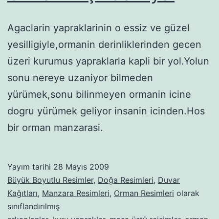
Agaclarin yapraklarinin o essiz ve güzel
yesilligiyle,ormanin derinliklerinden gecen
üzeri kurumus yapraklarla kapli bir yol.Yolun
sonu nereye uzaniyor bilmeden
yürümek,sonu bilinmeyen ormanin icine
dogru yürümek geliyor insanin icinden.Hos
bir orman manzarasi.
Yayım tarihi
28 Mayıs 2009
Büyük Boyutlu Resimler
,
Doğa Resimleri
,
Duvar
Kağıtları
,
Manzara Resimleri
,
Orman Resimleri
olarak
sınıflandırılmış