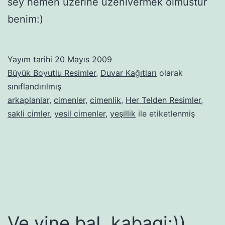
sey hemen üzerine uzenivermek olmustur
benim:)
Yayım tarihi
20 Mayıs 2009
Büyük Boyutlu Resimler
,
Duvar Kağıtları
olarak
sınıflandırılmış
arkaplanlar
,
cimenler
,
cimenlik
,
Her Telden Resimler
,
sakli cimler
,
yesil cimenler
,
yeşillik
ile etiketlenmiş
Ve yine baL kabagi:))