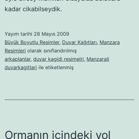
kadar cikabilseydik.
Yayım tarihi
28 Mayıs 2009
Büyük Boyutlu Resimler
,
Duvar Kağıtları
,
Manzara
Resimleri
olarak sınıflandırılmış
arkaplanlar
,
duvar kagidi resimelri
,
Manzarali
duvarkagitlari
ile etiketlenmiş
Ormanın içindeki yol