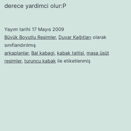
derece yardimci olur:P
Yayım tarihi
17 Mayıs 2009
Büyük Boyutlu Resimler
,
Duvar Kağıtları
olarak
sınıflandırılmış
arkaplanlar
,
Bal kabagi
,
kabak tatlisi
,
masa üsüt
resimler
,
turuncu kabak
ile etiketlenmiş