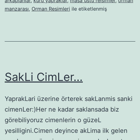
arkaplanlar
,
kuru yapraklar
,
masa üstü reisimler
,
orman
manzarası
,
Orman Resimleri
ile etiketlenmiş
SakLi CimLer…
YaprakLari üzerine örterek sakLanmis sanki
cimenLer:)Her ne kadar saklansada biz
görebiliyoruz cimenlerin o güzeL
yesilligini.Cimen deyince akLima ilk gelen