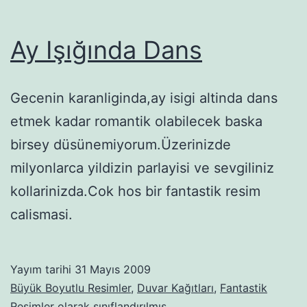
Ay Işığında Dans
Gecenin karanliginda,ay isigi altinda dans
etmek kadar romantik olabilecek baska
birsey düsünemiyorum.Üzerinizde
milyonlarca yildizin parlayisi ve sevgiliniz
kollarinizda.Cok hos bir fantastik resim
calismasi.
Yayım tarihi
31 Mayıs 2009
Büyük Boyutlu Resimler
,
Duvar Kağıtları
,
Fantastik
Resimler
olarak sınıflandırılmış