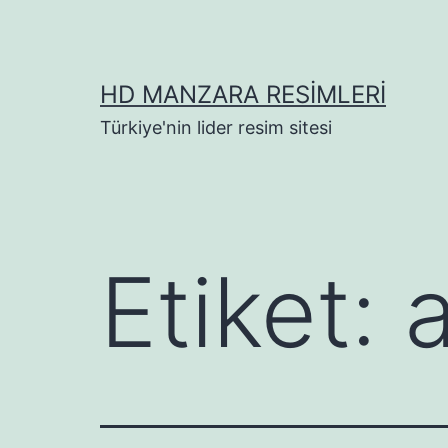
İçeriğe
geç
HD MANZARA RESIMLERI
Türkiye'nin lider resim sitesi
Etiket: