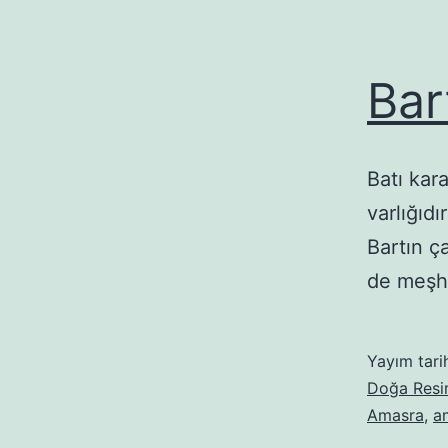
Bar
Batı kar
varlığıdı
Bartın ça
de meşh
Yayım tari
Doğa Resi
Amasra
,
a