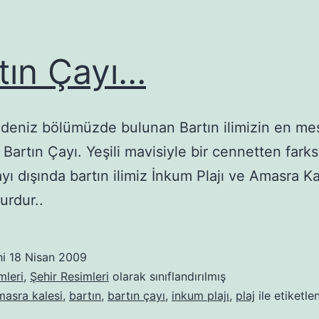
tın Çayı…
adeniz bölümüzde bulunan Bartın ilimizin en me
r Bartın Çayı. Yeşili mavisiyle bir cennetten farks
yı dışında bartın ilimiz İnkum Plajı ve Amasra Kal
urdur..
hi
18 Nisan 2009
mleri
,
Şehir Resimleri
olarak sınıflandırılmış
masra kalesi
,
bartın
,
bartın çayı
,
inkum plajı
,
plaj
ile etiketle