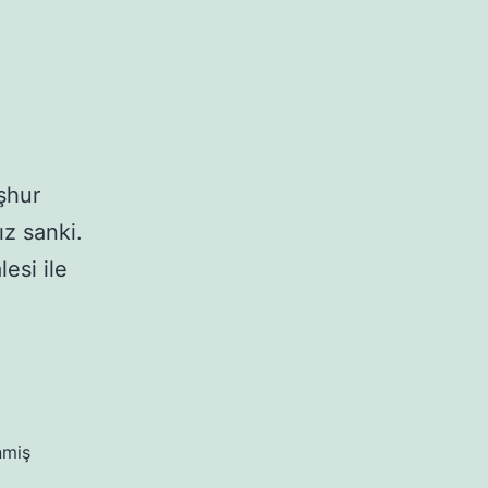
şhur
ız sanki.
esi ile
nmiş