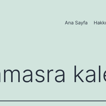
Ana Sayfa
Hakk
amasra kal