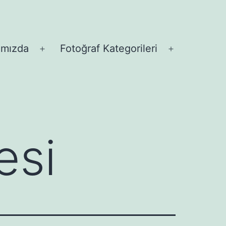
ımızda
Fotoğraf Kategorileri
Menüyü
Menüyü
aç
aç
esi