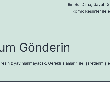
Bir
,
Bu
,
Daha
,
Gayet
,
G
Komik Resimler
ile e
um Gönderin
resiniz yayınlanmayacak.
Gerekli alanlar
*
ile işaretlenmişle