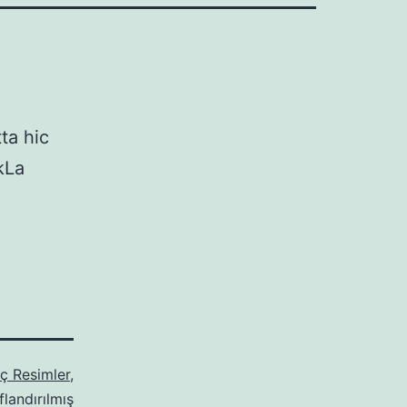
z
ta hic
kLa
nç Resimler
,
flandırılmış