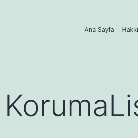
Ana Sayfa
Hakk
 KorumaLis