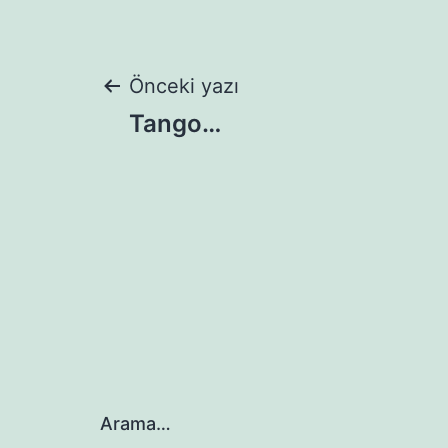
Yazı
Önceki yazı
Tango…
gezinmesi
Arama…