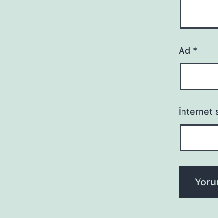
Ad
*
İnternet s