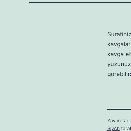
Suratini
kavgalar
kavga et
yüzünüzü
görebilir
Yayım tari
SiyAh
tara