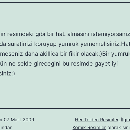
zin resimdeki gibi bir haL almasini istemiyorsani
da suratinizi koruyup yumruk yememelisiniz.Hat
meseniz daha akillica bir fikir olacak:)Bir yumru
n ne sekle girecegini bu resimde gayet iyi
siniz:)
hi
07 Mart 2009
Her Telden Resimler
,
İlgi
fından
Komik Resimler
olarak sını