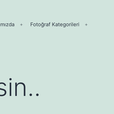
ımızda
Fotoğraf Kategorileri
Menüyü
Menüyü
aç
aç
in..