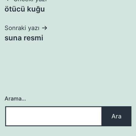
Yazı
ötücü kuğu
gezinmesi
Sonraki yazı
suna resmi
Arama…