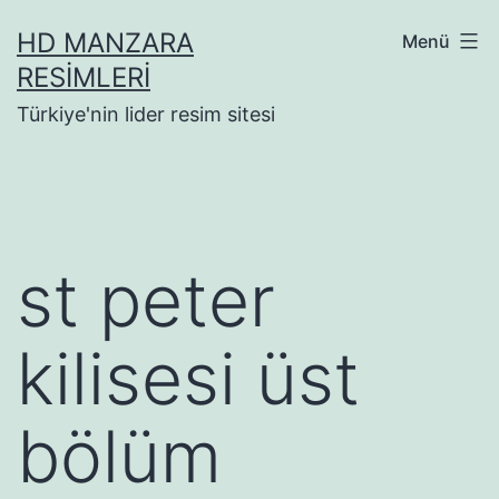
İçeriğe
HD MANZARA
Menü
geç
RESIMLERI
Türkiye'nin lider resim sitesi
st peter
kilisesi üst
bölüm