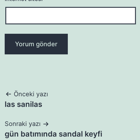
Yazı
Önceki yazı
las sanilas
gezinmesi
Sonraki yazı
gün batımında sandal keyfi