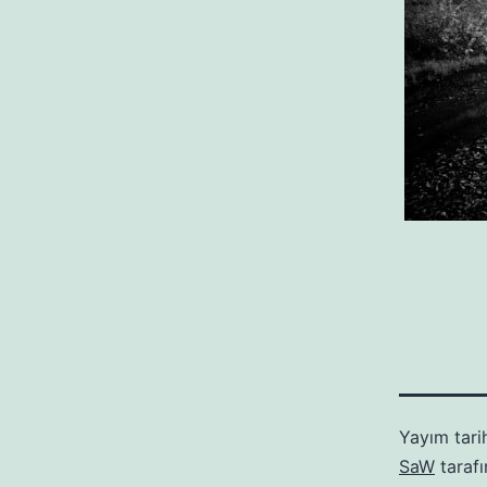
Yayım tari
SaW
taraf