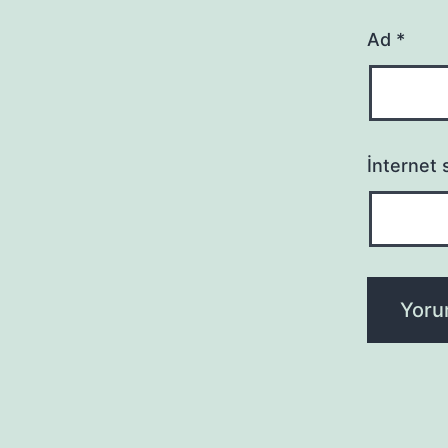
Ad
*
İnternet s