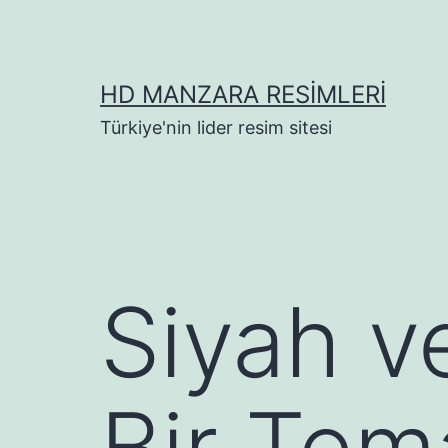
İçeriğe
geç
HD MANZARA RESIMLERI
Türkiye'nin lider resim sitesi
Siyah v
Bir Tem