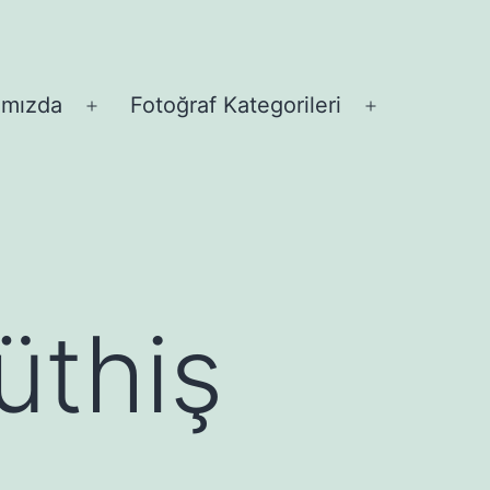
ımızda
Fotoğraf Kategorileri
Menüyü
Menüyü
aç
aç
üthiş