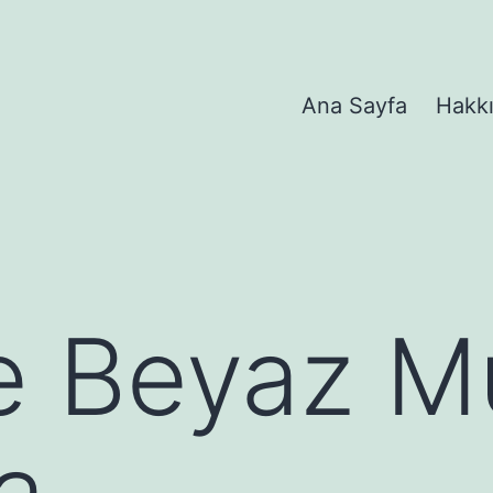
Ana Sayfa
Hakk
e Beyaz M
a