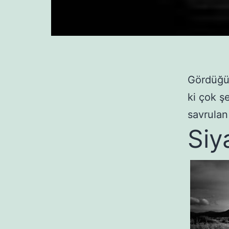
Gördüğüm
ki çok ş
savrulan
Siy