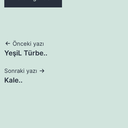
Yazı
Önceki yazı
YeşiL Türbe..
gezinmesi
Sonraki yazı
Kale..