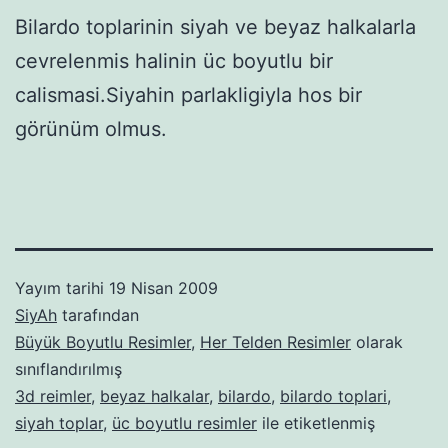
Bilardo toplarinin siyah ve beyaz halkalarla
cevrelenmis halinin üc boyutlu bir
calismasi.Siyahin parlakligiyla hos bir
görünüm olmus.
Yayım tarihi
19 Nisan 2009
SiyAh
tarafından
Büyük Boyutlu Resimler
,
Her Telden Resimler
olarak
sınıflandırılmış
3d reimler
,
beyaz halkalar
,
bilardo
,
bilardo toplari
,
siyah toplar
,
üc boyutlu resimler
ile etiketlenmiş