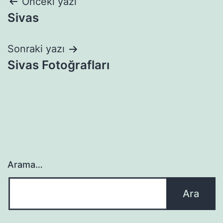
Yazı
Önceki yazı
Sivas
gezinmesi
Sonraki yazı
Sivas Fotoğrafları
Arama…