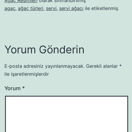
Ağaç Resimleri
olarak sınıflandırılmış
agac
,
ağaç türleri
,
servi
,
servi ağacı
ile etiketlenmiş
Yorum Gönderin
E-posta adresiniz yayınlanmayacak.
Gerekli alanlar
*
ile işaretlenmişlerdir
Yorum
*