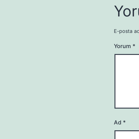
Yor
E-posta ad
Yorum
*
Ad
*