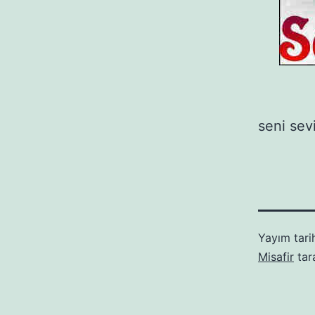
seni sev
Yayım tari
Misafir
tar