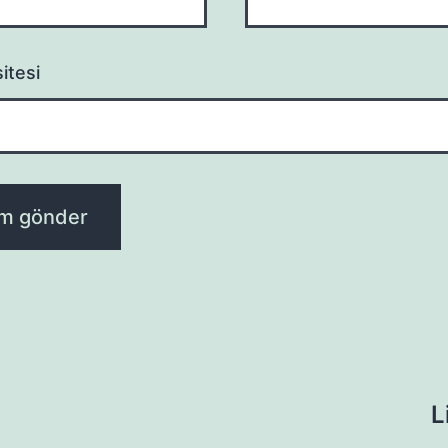
itesi
L