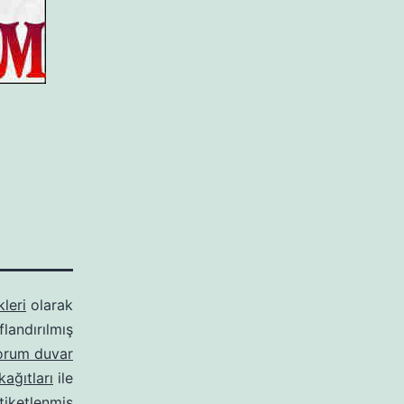
kleri
olarak
ıflandırılmış
yorum duvar
kağıtları
ile
tiketlenmiş