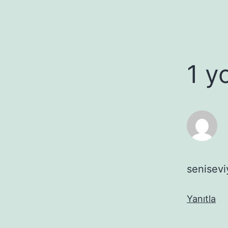
1 y
senisev
Yanıtla