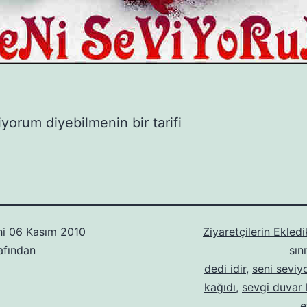
iyorum diyebilmenin bir tarifi
hi
06 Kasım 2010
Ziyaretçilerin Ekledi
afından
sın
dedi idir
,
seni sevi
kağıdı
,
sevgi duvar 
e