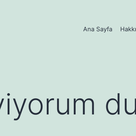
Ana Sayfa
Hakk
viyorum d
ı