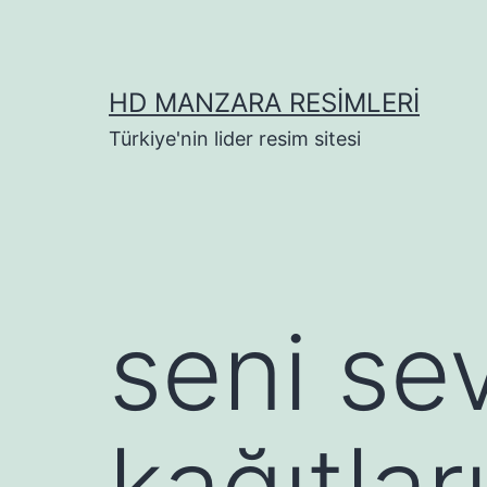
İçeriğe
geç
HD MANZARA RESIMLERI
Türkiye'nin lider resim sitesi
seni se
kağıtlar