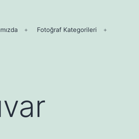
ımızda
Fotoğraf Kategorileri
Menüyü
Menüyü
aç
aç
uvar