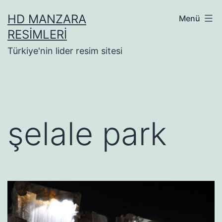
İçeriğe
HD MANZARA
Menü
geç
RESIMLERI
Türkiye'nin lider resim sitesi
şelale park