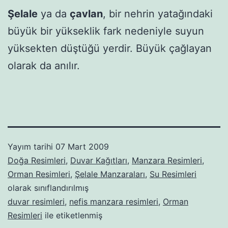
Şelale
ya da
çavlan
, bir nehrin yatağındaki
büyük bir yükseklik fark nedeniyle suyun
yüksekten düştüğü yerdir. Büyük çağlayan
olarak da anılır.
Yayım tarihi
07 Mart 2009
Doğa Resimleri
,
Duvar Kağıtları
,
Manzara Resimleri
,
Orman Resimleri
,
Şelale Manzaraları
,
Su Resimleri
olarak sınıflandırılmış
duvar resimleri
,
nefis manzara resimleri
,
Orman
Resimleri
ile etiketlenmiş