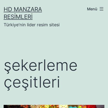
İçeriğe
HD MANZARA
Menü
geç
RESIMLERI
Türkiye'nin lider resim sitesi
şekerleme
çeşitleri