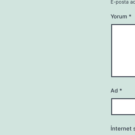
E-posta ad
Yorum
*
Ad
*
İnternet s