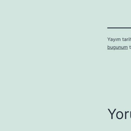
Yayım tari
bugunum
t
Yor