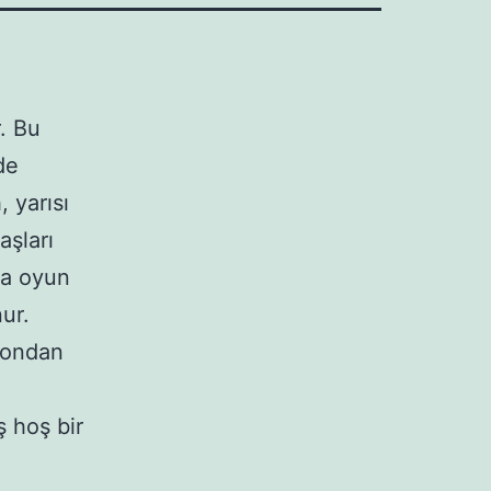
. Bu
de
, yarısı
aşları
la oyun
ur.
iyondan
ş hoş bir