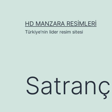
İçeriğe
geç
HD MANZARA RESIMLERI
Türkiye'nin lider resim sitesi
Satranç