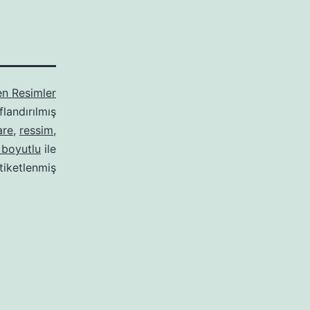
en Resimler
flandırılmış
are
,
ressim
,
 boyutlu
ile
tiketlenmiş