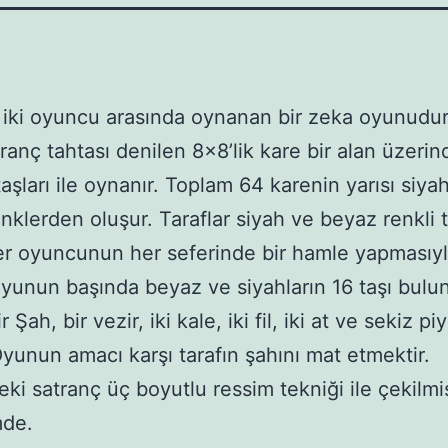
 iki oyuncu arasında oynanan bir zeka oyunudur
ranç tahtası denilen 8×8’lik kare bir alan üzerin
aşları ile oynanır. Toplam 64 karenin yarısı siyah
nklerden oluşur. Taraflar siyah ve beyaz renkli t
 her oyuncunun her seferinde bir hamle yapmasıy
 Oyunun başında beyaz ve siyahların 16 taşı bulun
r Şah, bir vezir, iki kale, iki fil, iki at ve sekiz p
Oyunun amacı karşı tarafın şahını mat etmektir.
ki satranç üç boyutlu ressim tekniği ile çekilmi
de.