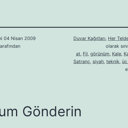
hi
04 Nisan 2009
Duvar Kağıtları
,
Her Teld
arafından
olarak sını
at
,
Fil
,
görünüm
,
Kale
,
K
Satranç
,
siyah
,
teknik
,
üc
e
um Gönderin