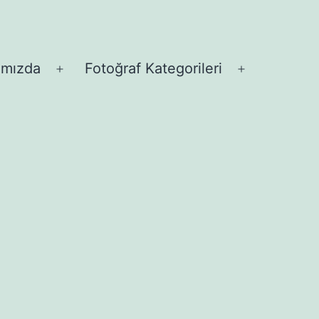
ımızda
Fotoğraf Kategorileri
Menüyü
Menüyü
aç
aç