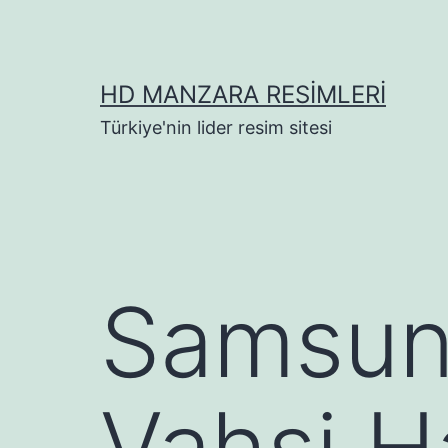
İçeriğe
geç
HD MANZARA RESIMLERI
Türkiye'nin lider resim sitesi
Samsun
Vahşi H