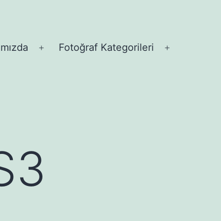
ımızda
Fotoğraf Kategorileri
Menüyü
Menüyü
aç
aç
S3