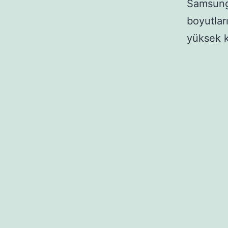
Samsung 
boyutlar
yüksek k