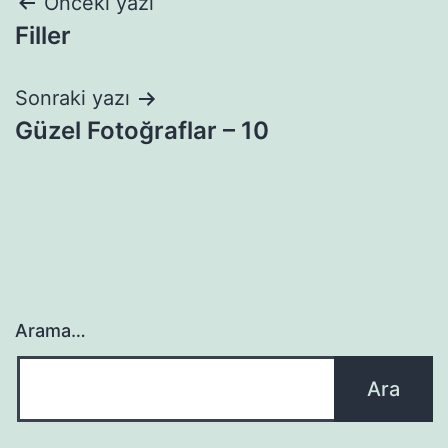
Yazı
Önceki yazı
Filler
gezinmesi
Sonraki yazı
Güzel Fotoğraflar – 10
Arama…