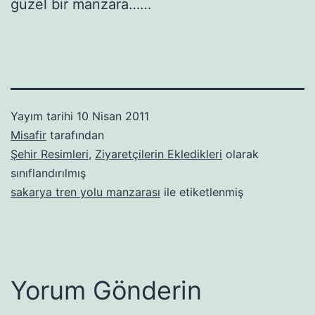
güzel bir manzara……
Yayım tarihi
10 Nisan 2011
Misafir
tarafından
Şehir Resimleri
,
Ziyaretçilerin Ekledikleri
olarak
sınıflandırılmış
sakarya tren yolu manzarası
ile etiketlenmiş
Yorum Gönderin