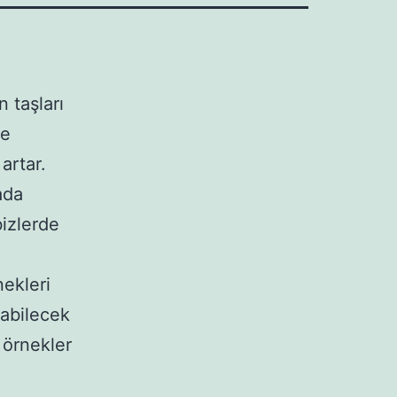
 taşları
me
artar.
ada
bizlerde
ekleri
labilecek
 örnekler