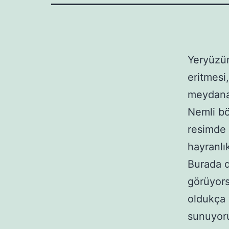
Yeryüzün
eritmesi
meydana 
Nemli bö
resimde 
hayranlı
Burada d
görüyors
oldukça 
sunuyoru