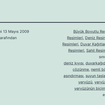
hi
13 Mayıs 2009
Büyük Boyutlu Re
arafından
Resimleri
,
Deniz Resi
Resimleri
,
Duvar Kağıtlar
Resimleri
,
Sahil Resim
sın
deniz kıyısı
,
duvarkağıd
çözünme
,
nemli b
aşındırması
,
suyun taşla
yeryüzü
,
yeryüz
yeryüzünün biçi
e