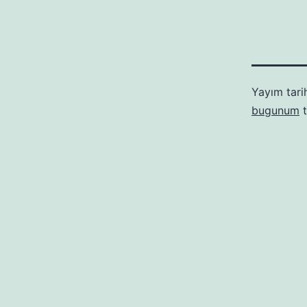
Yayım tari
bugunum
t