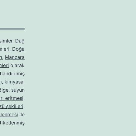
simler
,
Dağ
mleri
,
Doğa
ı
,
Manzara
leri
olarak
ıflandırılmış
ı
,
kimyasal
ölge
,
suyun
rı eritmesi
,
ü şekilleri
,
mlenmesi
ile
tiketlenmiş