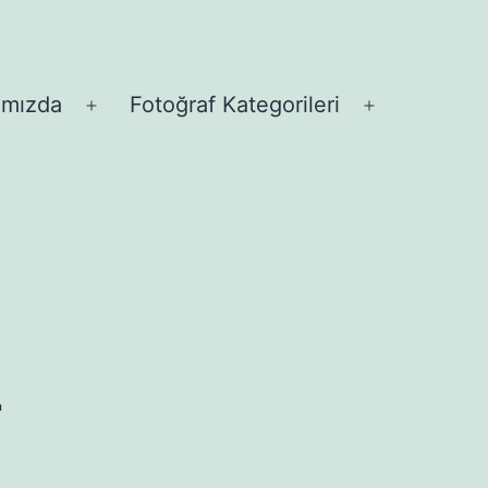
ımızda
Fotoğraf Kategorileri
Menüyü
Menüyü
aç
aç
2