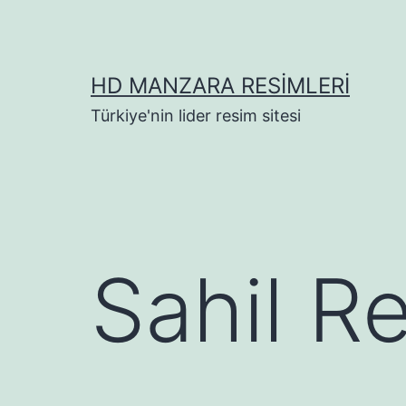
İçeriğe
geç
HD MANZARA RESIMLERI
Türkiye'nin lider resim sitesi
Sahil R