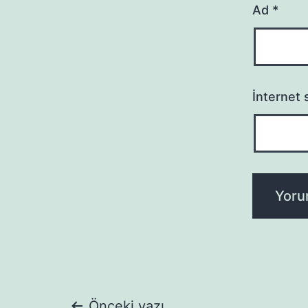
Ad
*
İnternet s
Önceki yazı