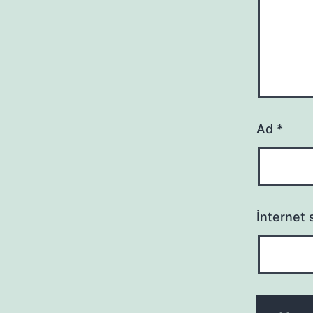
Ad
*
İnternet s