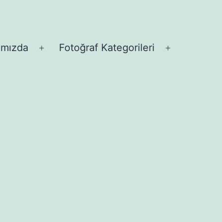
ımızda
Fotoğraf Kategorileri
Menüyü
Menüyü
aç
aç