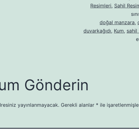
Resimleri
,
Sahil Resim
sın
doğal manzara
,
duvarkağıdı
,
Kum
,
sahil
e
um Gönderin
resiniz yayınlanmayacak.
Gerekli alanlar
*
ile işaretlenmişle