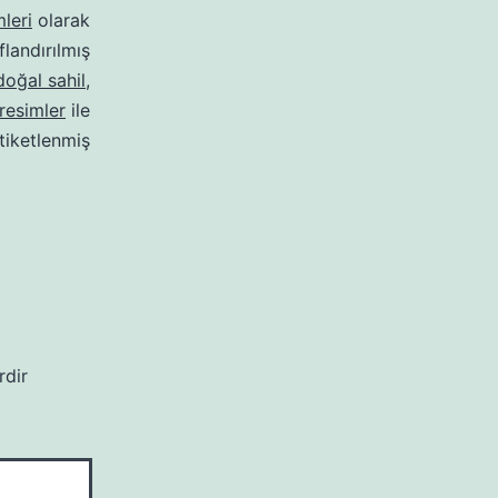
leri
olarak
ıflandırılmış
doğal sahil
,
 resimler
ile
tiketlenmiş
rdir