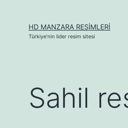
İçeriğe
geç
HD MANZARA RESIMLERI
Türkiye'nin lider resim sitesi
Sahil re