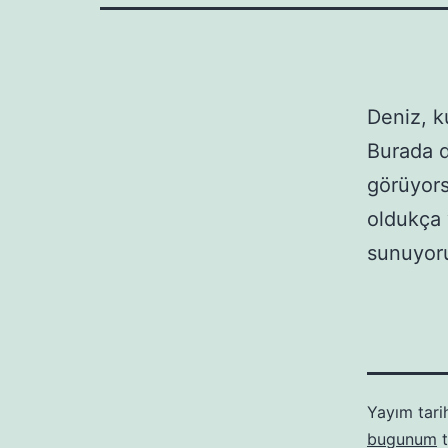
Deniz, k
Burada d
görüyors
oldukça 
sunuyoru
Yayım tari
bugunum
t