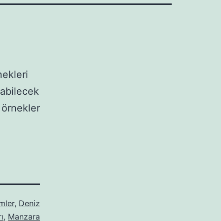
ekleri
labilecek
 örnekler
mler
,
Deniz
ı
,
Manzara