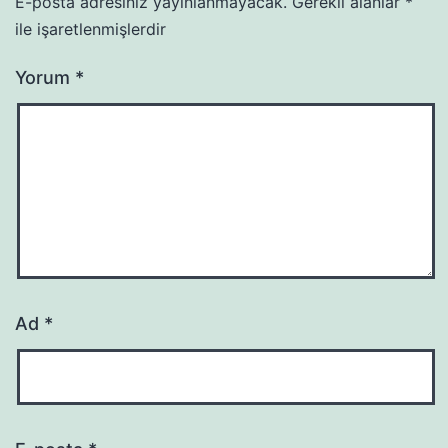
E-posta adresiniz yayınlanmayacak.
Gerekli alanlar
*
ile işaretlenmişlerdir
Yorum
*
Ad
*