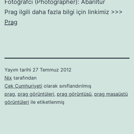
Fotoğrafcı (Photographer): Abariltur
Prag ilgili daha fazla bilgi için linkimiz >>>
Prag
Yayım tarihi
27 Temmuz 2012
Nix
tarafından
Çek Cumhuriyeti
olarak sınıflandırılmış
prag
,
prag görüntüleri
,
prag görüntüsü
,
prag masaüstü
görüntüleri
ile etiketlenmiş