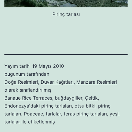
Pirinç tarlası
Yayım tarihi
19 Mayıs 2010
bugunum
tarafından
Doğa Resimleri
,
Duvar Kağıtları
,
Manzara Resimleri
olarak sınıflandırılmış
Banaue Rice Terraces
,
buğdaygiller
,
Çeltik
,
Endonezya'daki pirinç tarlaları
,
otsu bitki
,
pirinç
tarlaları
,
Poaceae
,
tarlalar
,
teras pirinç tarlaları
,
yeşil
tarlalar
ile etiketlenmiş