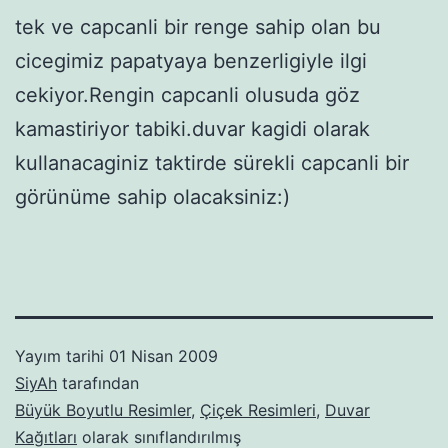
tek ve capcanli bir renge sahip olan bu
cicegimiz papatyaya benzerligiyle ilgi
cekiyor.Rengin capcanli olusuda göz
kamastiriyor tabiki.duvar kagidi olarak
kullanacaginiz taktirde sürekli capcanli bir
görünüme sahip olacaksiniz:)
Yayım tarihi
01 Nisan 2009
SiyAh
tarafından
Büyük Boyutlu Resimler
,
Çiçek Resimleri
,
Duvar
Kağıtları
olarak sınıflandırılmış