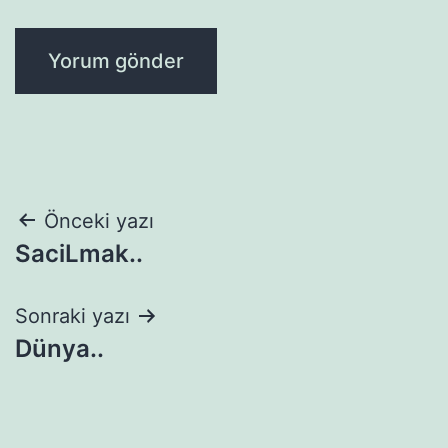
Yazı
Önceki yazı
SaciLmak..
gezinmesi
Sonraki yazı
Dünya..