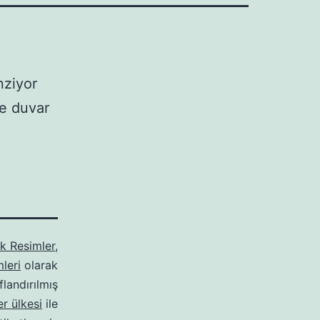
nziyor
ve duvar
ik Resimler
,
leri
olarak
ıflandırılmış
er ülkesi
ile