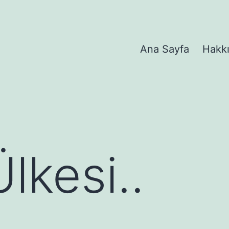
Ana Sayfa
Hakk
Ülkesi..