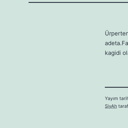
Ürperten
adeta.Fa
kagidi o
Yayım tari
SiyAh
tara