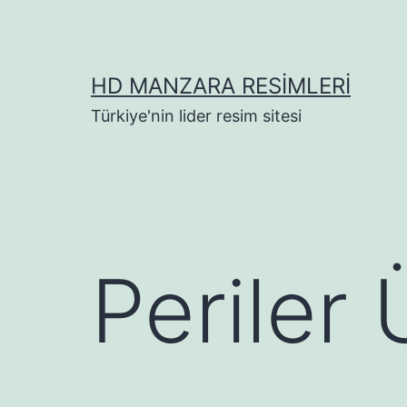
İçeriğe
geç
HD MANZARA RESIMLERI
Türkiye'nin lider resim sitesi
Periler 