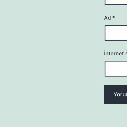
Ad
*
İnternet s