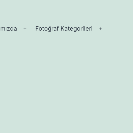
ımızda
Fotoğraf Kategorileri
Menüyü
Menüyü
aç
aç