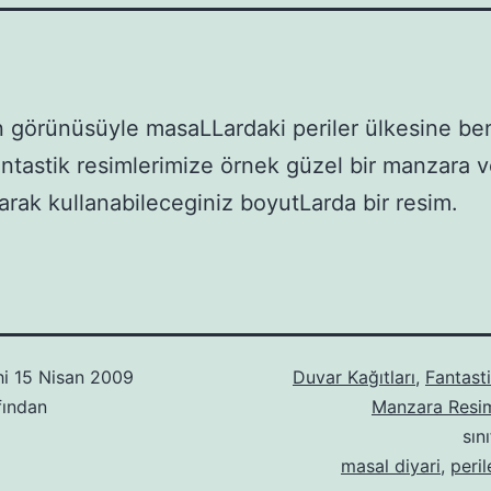
 görünüsüyle masaLLardaki periler ülkesine be
ntastik resimlerimize örnek güzel bir manzara 
larak kullanabileceginiz boyutLarda bir resim.
hi
15 Nisan 2009
Duvar Kağıtları
,
Fantast
fından
Manzara Resim
sın
masal diyari
,
peril