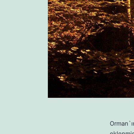
Orman`ın
eklenmişt