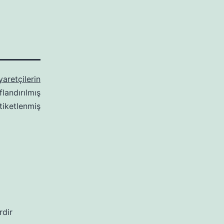
yaretçilerin
flandırılmış
tiketlenmiş
rdir