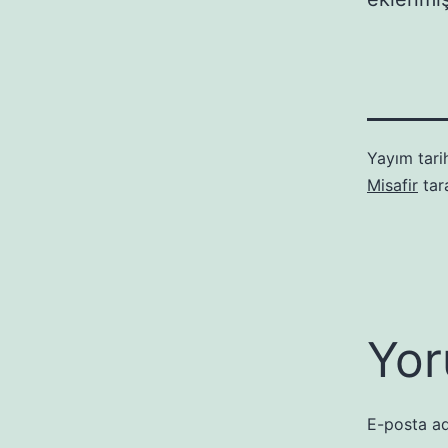
Yayım tari
Misafir
tar
Yor
E-posta ad