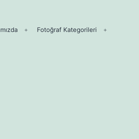
ımızda
Fotoğraf Kategorileri
Menüyü
Menüyü
aç
aç