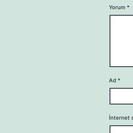
Yorum
*
Ad
*
İnternet s