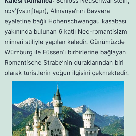
Kalesi (Almanca
: Schloss Neuschwanstein,
nɔʏˈʃvaːnʃtaɪ̯n), Almanya’nın Bavyera
eyaletine bağlı Hohenschwangau kasabası
yakınında bulunan 6 katlı Neo-romantisizm
mimari stiliyle yapılan kaledir. Günümüzde
Würzburg ile Füssen’i birbirlerine bağlayan
Romantische Strabe’nin duraklarından biri
olarak turistlerin yoğun ilgisini çekmektedir.