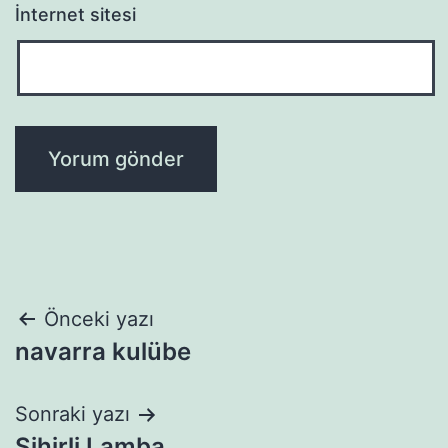
İnternet sitesi
Yazı
Önceki yazı
navarra kulübe
gezinmesi
Sonraki yazı
Sihirli Lamba