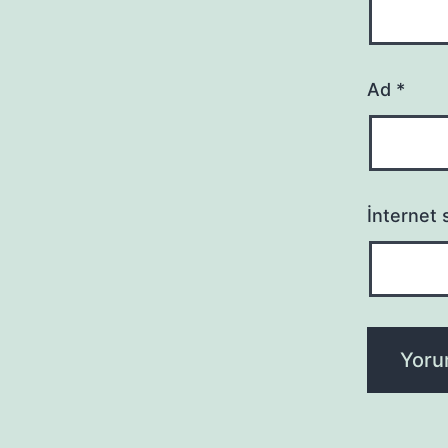
Ad
*
İnternet s