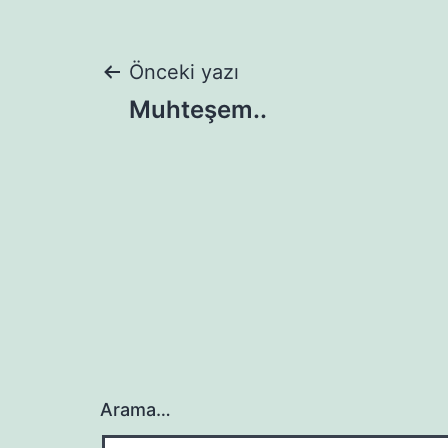
Yazı
Önceki yazı
Muhteşem..
gezinmesi
Arama…