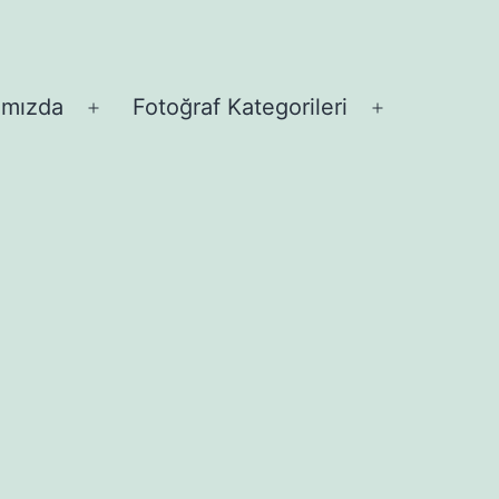
ımızda
Fotoğraf Kategorileri
Menüyü
Menüyü
aç
aç