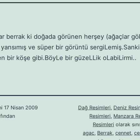
r berrak ki doğada görünen herşey (ağaçlar g
 yansımış ve süper bir görüntü sergiLemiş.Sanki
n bir köşe gibi.BöyLe bir güzeLLik oLabiLirmi..
hi
17 Nisan 2009
Dağ Resimleri
,
Deniz Resi
fından
Resimleri
,
Manzara Re
Resimleri
olarak sını
agac
,
Berrak
,
cennet
,
ce