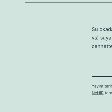
Su okada
vs) suya
cennette
Yayım tari
NeHiR
tara