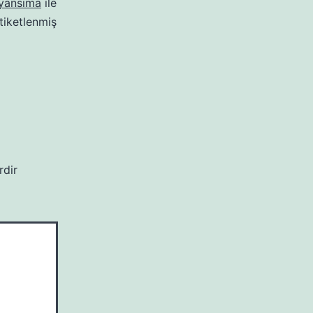
yansıma
ile
tiketlenmiş
rdir