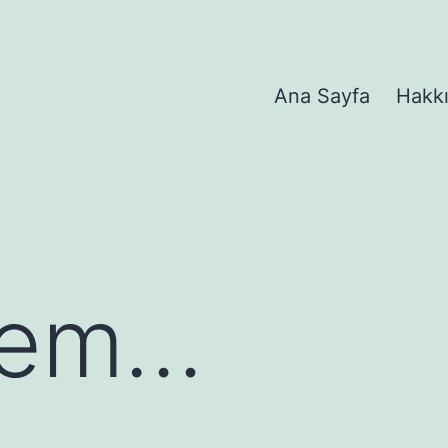
Ana Sayfa
Hakk
şem…