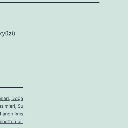
ökyüzü
mleri
,
Doğa
simleri
,
Su
flandırılmış
nnetten bir