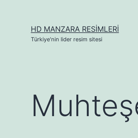
İçeriğe
geç
HD MANZARA RESIMLERI
Türkiye'nin lider resim sitesi
Muhte