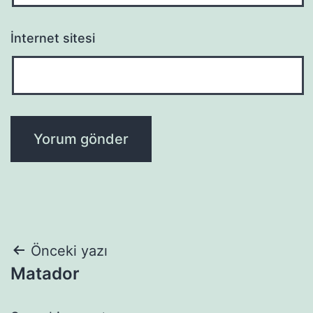
İnternet sitesi
Yazı
Önceki yazı
Matador
gezinmesi