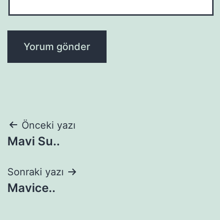
Yazı
Önceki yazı
Mavi Su..
gezinmesi
Sonraki yazı
Mavice..