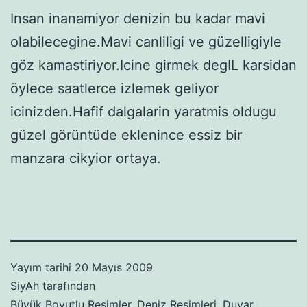
Insan inanamiyor denizin bu kadar mavi
olabilecegine.Mavi canliligi ve güzelligiyle
göz kamastiriyor.Icine girmek degIL karsidan
öylece saatlerce izlemek geliyor
icinizden.Hafif dalgalarin yaratmis oldugu
güzel görüntüde eklenince essiz bir
manzara cikyior ortaya.
Yayım tarihi
20 Mayıs 2009
SiyAh
tarafından
Büyük Boyutlu Resimler
,
Deniz Resimleri
,
Duvar