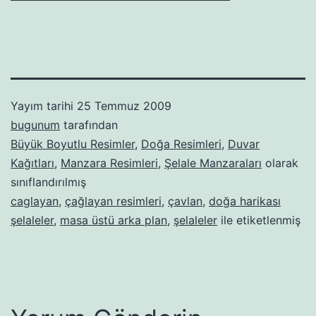
Yayım tarihi
25 Temmuz 2009
bugunum
tarafından
Büyük Boyutlu Resimler
,
Doğa Resimleri
,
Duvar
Kağıtları
,
Manzara Resimleri
,
Şelale Manzaraları
olarak
sınıflandırılmış
caglayan
,
çağlayan resimleri
,
çavlan
,
doğa harikası
şelaleler
,
masa üstü arka plan
,
şelaleler
ile etiketlenmiş