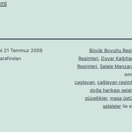
tml
hi
21 Temmuz 2009
Büyük Boyutlu Resi
arafından
Resimleri
,
Duvar Kağıtlar
Resimleri
,
Şelale Manzara
sın
caglayan
,
çağlayan resiml
doğa harikası şelal
güzellikler
,
masa üstü
şelaleler
ile e