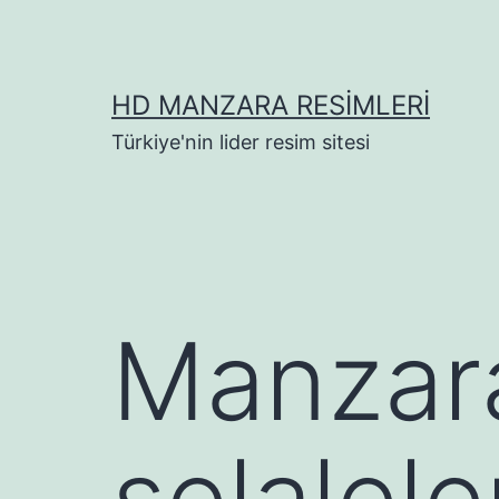
İçeriğe
geç
HD MANZARA RESIMLERI
Türkiye'nin lider resim sitesi
Manzara
şelalel