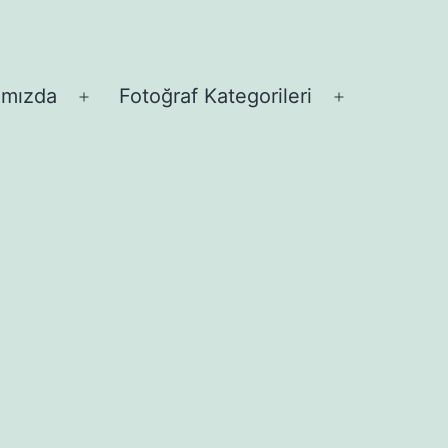
ımızda
Fotoğraf Kategorileri
Menüyü
Menüyü
aç
aç