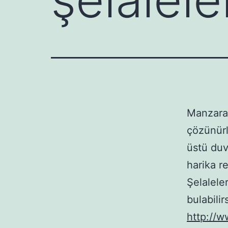
Manzara
çözünürlü
üstü duv
harika re
Şelalele
bulabilir
http://w