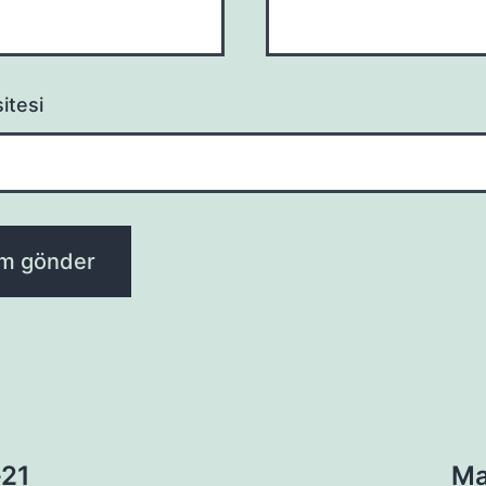
itesi
-21
Ma