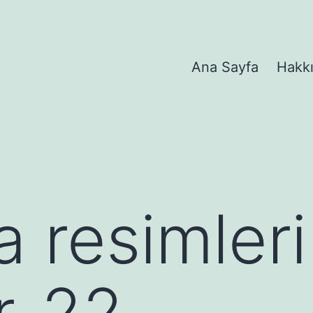
Ana Sayfa
Hakk
 resimleri
er-22