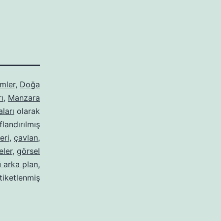
mler
,
Doğa
ı
,
Manzara
ları
olarak
ıflandırılmış
eri
,
çavlan
,
eler
,
görsel
 arka plan
,
tiketlenmiş