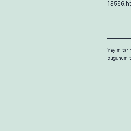
13566.h
Yayım tari
bugunum
t