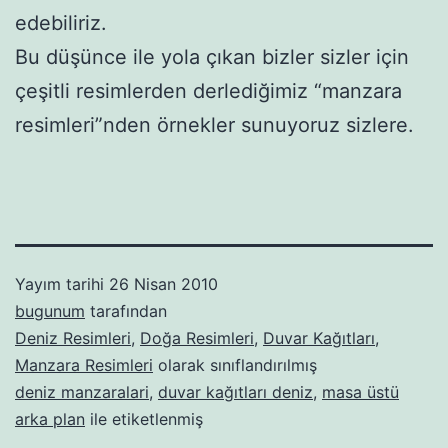
edebiliriz.
Bu düşünce ile yola çıkan bizler sizler için
çeşitli resimlerden derlediğimiz “manzara
resimleri”nden örnekler sunuyoruz sizlere.
Yayım tarihi
26 Nisan 2010
bugunum
tarafından
Deniz Resimleri
,
Doğa Resimleri
,
Duvar Kağıtları
,
Manzara Resimleri
olarak sınıflandırılmış
deniz manzaralari
,
duvar kağıtları deniz
,
masa üstü
arka plan
ile etiketlenmiş