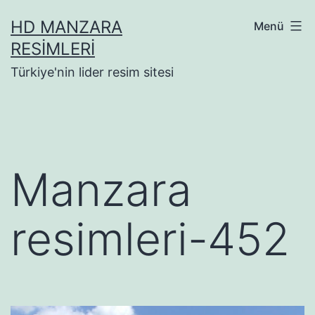
İçeriğe
HD MANZARA
Menü
geç
RESIMLERI
Türkiye'nin lider resim sitesi
Manzara
resimleri-452