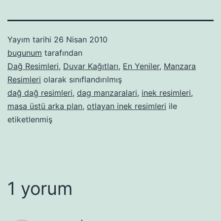
Yayım tarihi
26 Nisan 2010
bugunum
tarafından
Dağ Resimleri
,
Duvar Kağıtları
,
En Yeniler
,
Manzara
Resimleri
olarak sınıflandırılmış
dağ dağ resimleri
,
dag manzaralari
,
inek resimleri
,
masa üstü arka plan
,
otlayan inek resimleri
ile
etiketlenmiş
1 yorum