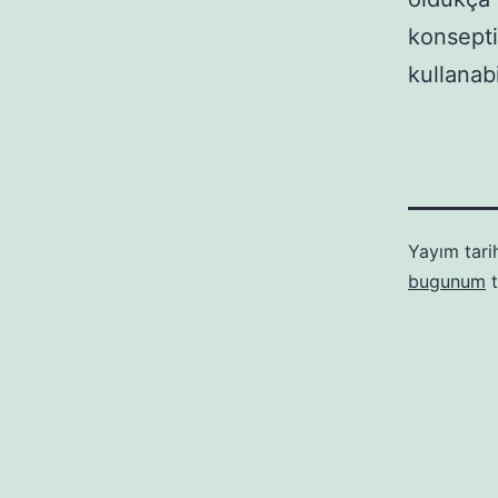
konsept
kullanab
Yayım tari
bugunum
t