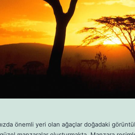
ızda önemli yeri olan ağaçlar doğadaki görüntü
güzel manzaralar oluşturmakta. Manzara resimle