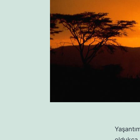
Yaşantım
oldukça 