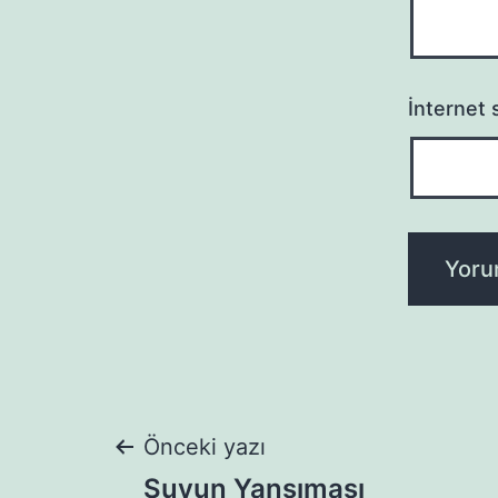
İnternet s
Yazı
Önceki yazı
Suyun Yansıması