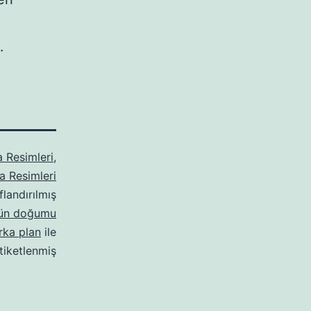
…
 Resimleri
,
 Resimleri
flandırılmış
ün doğumu
rka plan
ile
tiketlenmiş