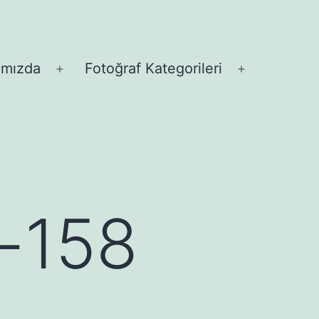
ımızda
Fotoğraf Kategorileri
Menüyü
Menüyü
aç
aç
i-158