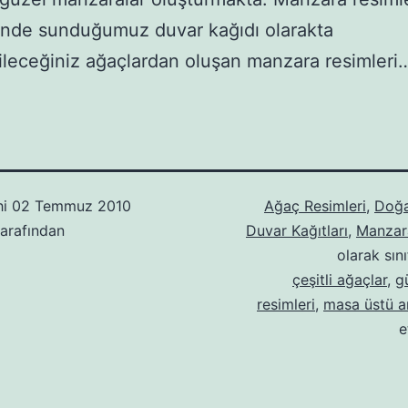
inde sunduğumuz duvar kağıdı olarakta
ileceğiniz ağaçlardan oluşan manzara resimleri
hi
02 Temmuz 2010
Ağaç Resimleri
,
Doğa
arafından
Duvar Kağıtları
,
Manzara
olarak sını
çeşitli ağaçlar
,
g
resimleri
,
masa üstü a
e