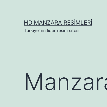
İçeriğe
geç
HD MANZARA RESIMLERI
Türkiye'nin lider resim sitesi
Manzara