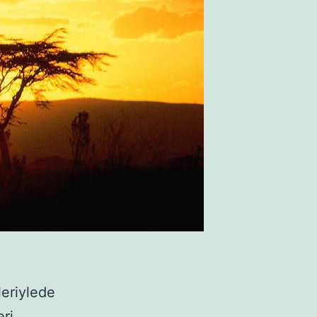
leriylede
ri