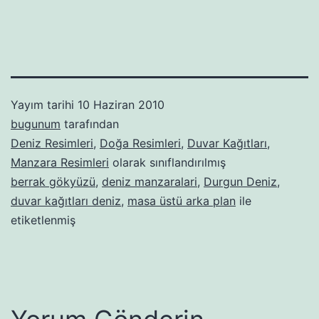
Yayım tarihi
10 Haziran 2010
bugunum
tarafından
Deniz Resimleri
,
Doğa Resimleri
,
Duvar Kağıtları
,
Manzara Resimleri
olarak sınıflandırılmış
berrak gökyüzü
,
deniz manzaralari
,
Durgun Deniz
,
duvar kağıtları deniz
,
masa üstü arka plan
ile
etiketlenmiş