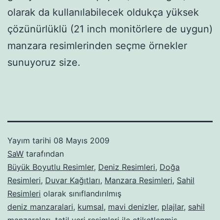
olarak da kullanılabilecek oldukça yüksek
çözünürlüklü (21 inch monitörlere de uygun)
manzara resimlerinden seçme örnekler
sunuyoruz size.
Yayım tarihi
08 Mayıs 2009
SaW
tarafından
Büyük Boyutlu Resimler
,
Deniz Resimleri
,
Doğa
Resimleri
,
Duvar Kağıtları
,
Manzara Resimleri
,
Sahil
Resimleri
olarak sınıflandırılmış
deniz manzaralari
,
kumsal
,
mavi denizler
,
plajlar
,
sahil
manzaraları
,
tatil yeri resimleri
ile etiketlenmiş