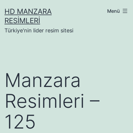
İçeriğe
HD MANZARA
Menü
geç
RESIMLERI
Türkiye'nin lider resim sitesi
Manzara
Resimleri –
125