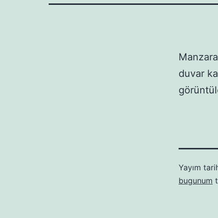
Manzara 
duvar ka
görüntül
Yayım tari
bugunum
t