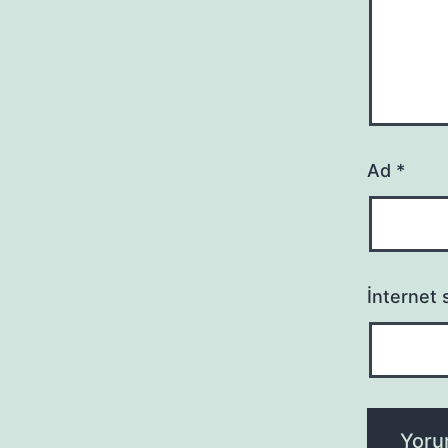
Ad
*
İnternet s