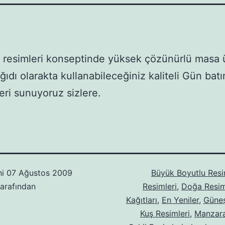
resimleri konseptinde yüksek çözünürlü masa 
ğıdı olarakta kullanabileceğiniz kaliteli Gün batı
eri sunuyoruz sizlere.
hi
07 Ağustos 2009
Büyük Boyutlu Resi
arafından
Resimleri
,
Doğa Resim
Kağıtları
,
En Yeniler
,
Güneş
Kuş Resimleri
,
Manzara