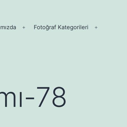
ımızda
Fotoğraf Kategorileri
Menüyü
Menüyü
aç
aç
mı-78