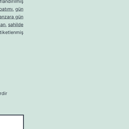
flandırılmış
batımı
,
gün
anzara gün
lan
,
sahilde
tiketlenmiş
rdir