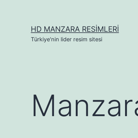
İçeriğe
geç
HD MANZARA RESIMLERI
Türkiye'nin lider resim sitesi
Manzara