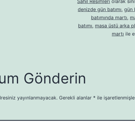
Sahil Resimleri
olarak sını
denizde gün batımı
,
gün 
batımında martı
,
m
batımı
,
masa üstü arka p
martı
ile e
um Gönderin
resiniz yayınlanmayacak.
Gerekli alanlar
*
ile işaretlenmişle