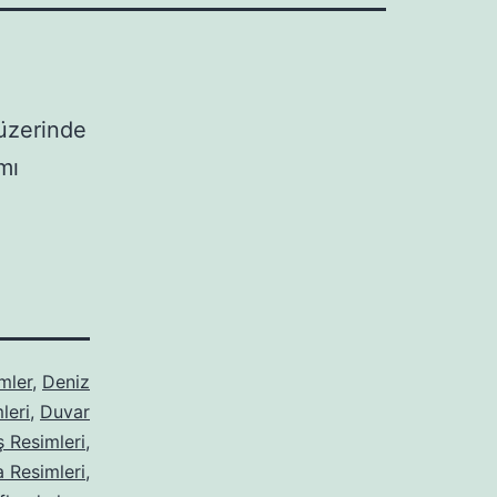
üzerinde
mı
mler
,
Deniz
leri
,
Duvar
 Resimleri
,
 Resimleri
,