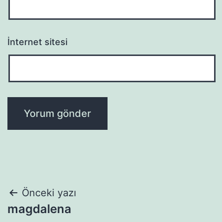
İnternet sitesi
Yazı
Önceki yazı
magdalena
gezinmesi