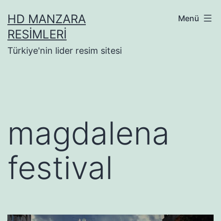
İçeriğe
HD MANZARA
Menü
geç
RESIMLERI
Türkiye'nin lider resim sitesi
magdalena
festival