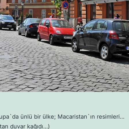
upa`da ünlü bir ülke; Macaristan`ın resimleri…
tan duvar kağıdı…)