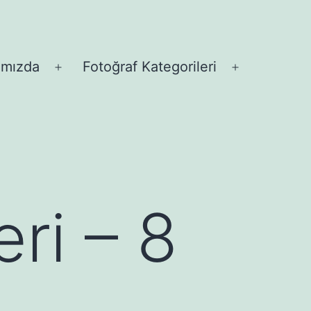
ımızda
Fotoğraf Kategorileri
Menüyü
Menüyü
aç
aç
ri – 8