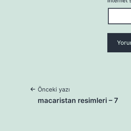
İnternet s
Yazı
Önceki yazı
macaristan resimleri – 7
gezinmesi