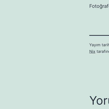
Fotoğraf
Yayım tari
Nix
tarafı
Yor