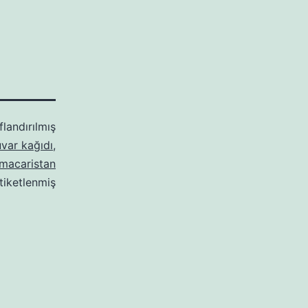
flandırılmış
var kağıdı
,
macaristan
tiketlenmiş