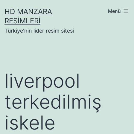
İçeriğe
HD MANZARA
Menü
geç
RESIMLERI
Türkiye'nin lider resim sitesi
liverpool
terkedilmiş
iskele