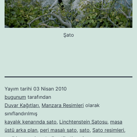
Şato
Yayım tarihi
03 Nisan 2010
bugunum
tarafından
Duvar Kağıtları
,
Manzara Resimleri
olarak
sınıflandırılmış
kayalık kenarında şato
,
Linchtenstein Şatosu
,
masa
üstü arka plan
,
peri masalı şato
,
sato
,
Şato resimleri
,