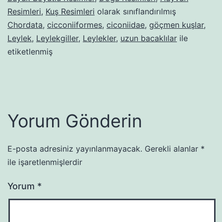
Resimleri
,
Kuş Resimleri
olarak sınıflandırılmış
Chordata
,
cicconiiformes
,
ciconiidae
,
göçmen kuşlar
,
Leylek
,
Leylekgiller
,
Leylekler
,
uzun bacaklılar
ile
etiketlenmiş
Yorum Gönderin
E-posta adresiniz yayınlanmayacak.
Gerekli alanlar
*
ile işaretlenmişlerdir
Yorum
*