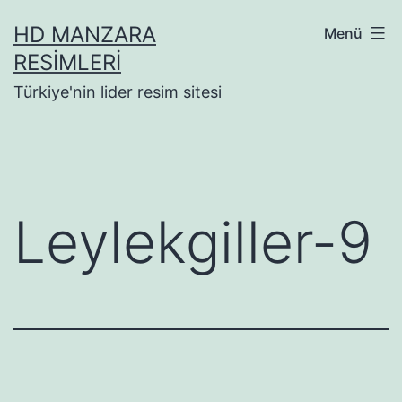
İçeriğe
HD MANZARA
Menü
geç
RESIMLERI
Türkiye'nin lider resim sitesi
Leylekgiller-9