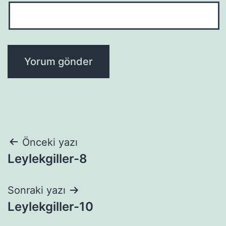
Yazı
Önceki yazı
Leylekgiller-8
gezinmesi
Sonraki yazı
Leylekgiller-10