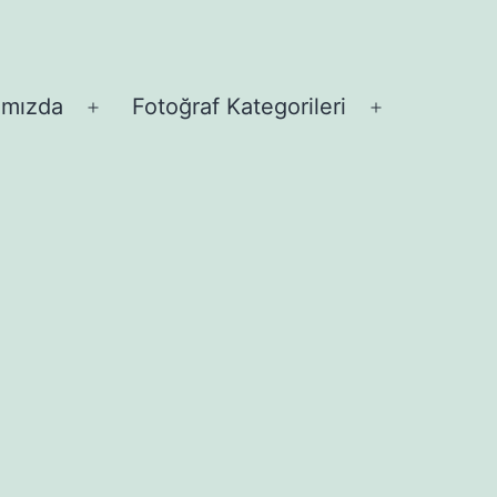
ımızda
Fotoğraf Kategorileri
Menüyü
Menüyü
aç
aç