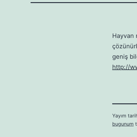
Hayvan r
çözünürl
geniş bil
http://w
Yayım tari
bugunum
t