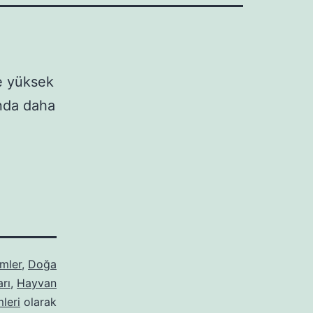
de yüksek
ında daha
mler
,
Doğa
arı
,
Hayvan
leri
olarak