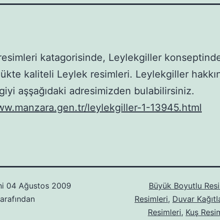
esimleri katagorisinde, Leylekgiller konseptin
ükte kaliteli Leylek resimleri. Leylekgiller hakk
giyi aşşağıdaki adresimizden bulabilirsiniz.
ww.manzara.gen.tr/leylekgiller-1-13945.html
hi
04 Ağustos 2009
Büyük Boyutlu Resi
arafından
Resimleri
,
Duvar Kağıtl
Resimleri
,
Kuş Resim