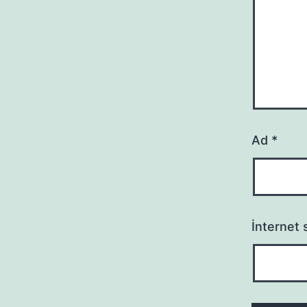
Ad
*
İnternet s