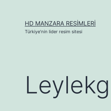
İçeriğe
geç
HD MANZARA RESIMLERI
Türkiye'nin lider resim sitesi
Leylekg