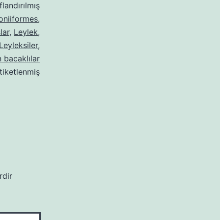
ıflandırılmış
oniiformes
,
lar
,
Leylek
,
Leyleksiler
,
 bacaklılar
etiketlenmiş
rdir