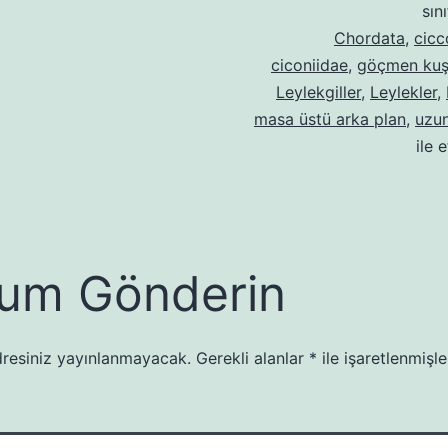
sın
Chordata
,
cicc
ciconiidae
,
göçmen kuş
Leylekgiller
,
Leylekler
,
masa üstü arka plan
,
uzun
ile 
um Gönderin
resiniz yayınlanmayacak.
Gerekli alanlar
*
ile işaretlenmişle