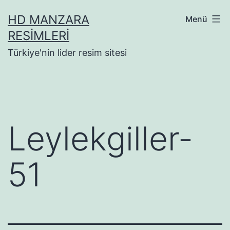
İçeriğe
HD MANZARA
Menü
geç
RESIMLERI
Türkiye'nin lider resim sitesi
Leylekgiller-
51