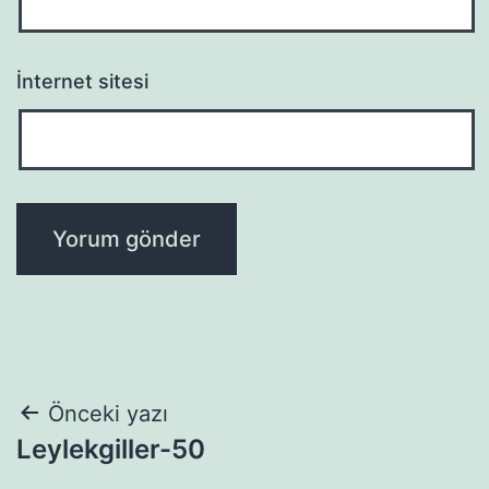
İnternet sitesi
Yazı
Önceki yazı
Leylekgiller-50
gezinmesi