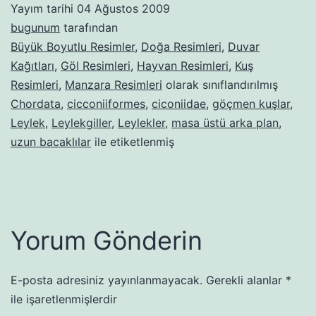
Yayım tarihi
04 Ağustos 2009
bugunum
tarafından
Büyük Boyutlu Resimler
,
Doğa Resimleri
,
Duvar
Kağıtları
,
Göl Resimleri
,
Hayvan Resimleri
,
Kuş
Resimleri
,
Manzara Resimleri
olarak sınıflandırılmış
Chordata
,
cicconiiformes
,
ciconiidae
,
göçmen kuşlar
,
Leylek
,
Leylekgiller
,
Leylekler
,
masa üstü arka plan
,
uzun bacaklılar
ile etiketlenmiş
Yorum Gönderin
E-posta adresiniz yayınlanmayacak.
Gerekli alanlar
*
ile işaretlenmişlerdir